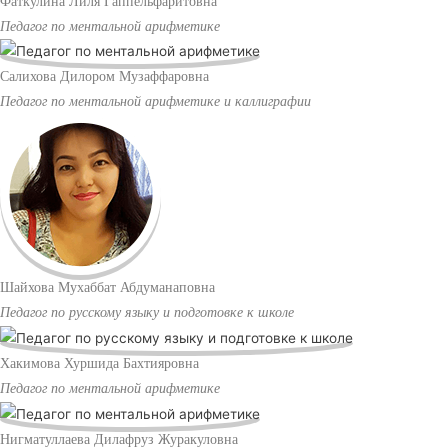
Фаткулина Лиля Гаппельфаритовна
Педагог по ментальной арифметике
Салихова Дилором Музаффаровна
Педагог по ментальной арифметике и каллиграфии
Шайхова Мухаббат Абдуманаповна
Педагог по русскому языку и подготовке к школе
Хакимова Хуршида Бахтияровна
Педагог по ментальной арифметике
Нигматуллаева Дилафруз Журакуловна